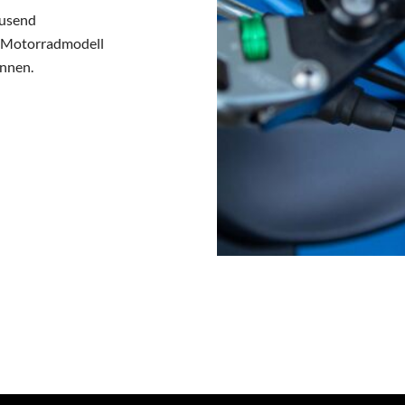
ausend
n Motorradmodell
önnen.