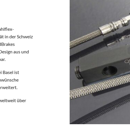
hlflex-
t in der Schweiz
edBrakes
Design aus und
ar.
 Basel ist
enwünsche
rweitert.
ltweit über