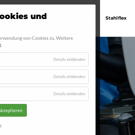
Navigation
ookies und
Startseite
Stahlflex
überspringen
Verwendung von Cookies zu. Weitere
g
.
Details einblenden
Details einblenden
Details einblenden
akzeptieren
g