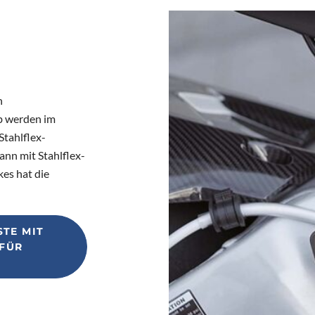
n
b werden im
Stahlflex-
ann mit Stahlflex-
es hat die
STE MIT
 FÜR