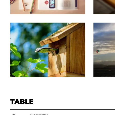
TABLE
#
Company