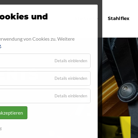
Navigation
ookies und
Startseite
Stahlflex
überspringen
Verwendung von Cookies zu. Weitere
g
.
Details einblenden
ENTS
Details einblenden
Details einblenden
akzeptieren
g