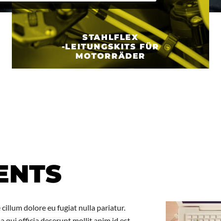
STAHLFLEX
-LEITUNGSKITS FÜR
MOTORRÄDER
ENTS
 cillum dolore eu fugiat nulla pariatur.
 qui officia deserunt mollit anim id est