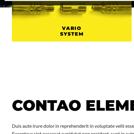
VARIO
SYSTEM
CONTAO ELEM
Duis aute irure dolor in reprehenderit in voluptate velit esse
Excepteur sint occaecat cupidatat non proident, sunt in culpa