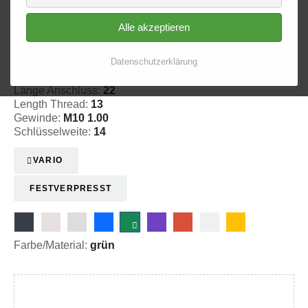
Alle akzeptieren
Aussengewinde - fest 510
Datenschutzerklärung
20-351005
Länge Anschluss:
22
Length Thread:
13
Gewinde:
M10 1.00
Schlüsselweite:
14
VARIO
FESTVERPRESST
Farbe/Material:
grün