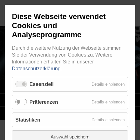
Diese Webseite verwendet
Cookies und
Analyseprogramme
Durch die weitere Nutzung der Webseite stimmen
AUSSENGEWINDE - FEST 510
Sie der Verwendung von Cookies zu. Weitere
Informationen erhalten Sie in unserer
Datenschutzerklärung
.
Essenziell
Details einblenden
VARIO
SYSTEM
STAHLFLEX
-LEITUNGSKITS FÜR MOTORRÄDER
Präferenzen
Details einblenden
EINZELLEITUNGEN
NACH MASS
Statistiken
Details einblenden
Auswahl speichern