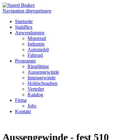
Navigation überspringen
Startseite
Stahlflex
Anwendungen
Motorrad
Industrie
Automobil
Fahrrad
Programm
Ringfitting
Aussengewinde
Innengewinde
Hohlschrauben
Verteiler
Katalog
Firma
Jobs
Kontakt
Aussengewinde - fest 510