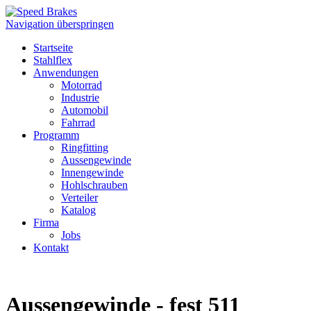
Navigation überspringen
Startseite
Stahlflex
Anwendungen
Motorrad
Industrie
Automobil
Fahrrad
Programm
Ringfitting
Aussengewinde
Innengewinde
Hohlschrauben
Verteiler
Katalog
Firma
Jobs
Kontakt
Aussengewinde - fest 511