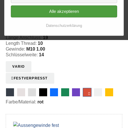
Alle akzeptieren
Aussengewinde - fest 511
Datenschutzerklärung
20-151104
Länge Anschluss:
19
Length Thread:
10
Gewinde:
M10 1.00
Schlüsselweite:
14
VARIO
FESTVERPRESST
Farbe/Material:
rot