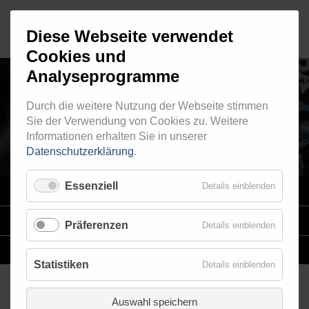
Diese Webseite verwendet
Cookies und
Analyseprogramme
Durch die weitere Nutzung der Webseite stimmen
AUSSENGEWINDE - FEST 513
Sie der Verwendung von Cookies zu. Weitere
Informationen erhalten Sie in unserer
Datenschutzerklärung
.
Essenziell
Details einblenden
VARIO
SYSTEM
STAHLFLEX
-LEITUNGSKITS FÜR MOTORRÄDER
Präferenzen
Details einblenden
EINZELLEITUNGEN
NACH MASS
Statistiken
Details einblenden
Auswahl speichern