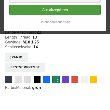
Alle akzeptieren
Aussengewinde - fest 520
Datenschutzerklärung
20-352005
Länge Anschluss:
22
Length Thread:
13
Gewinde:
M10 1.25
Schlüsselweite:
14
VARIO
FESTVERPRESST
Farbe/Material:
grün