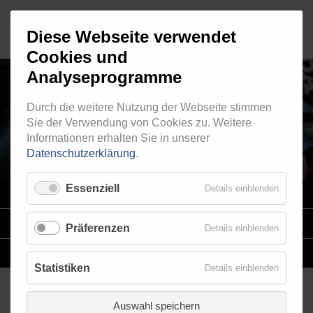
Diese Webseite verwendet
Cookies und
Analyseprogramme
Durch die weitere Nutzung der Webseite stimmen
AUSSENGEWINDE - FEST 520
Sie der Verwendung von Cookies zu. Weitere
Informationen erhalten Sie in unserer
Datenschutzerklärung
.
Essenziell
Details einblenden
VARIO
SYSTEM
STAHLFLEX
-LEITUNGSKITS FÜR MOTORRÄDER
Präferenzen
Details einblenden
EINZELLEITUNGEN
NACH MASS
Statistiken
Details einblenden
Auswahl speichern