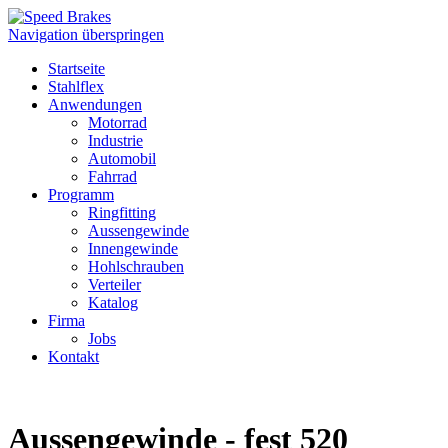
Navigation überspringen
Startseite
Stahlflex
Anwendungen
Motorrad
Industrie
Automobil
Fahrrad
Programm
Ringfitting
Aussengewinde
Innengewinde
Hohlschrauben
Verteiler
Katalog
Firma
Jobs
Kontakt
Aussengewinde - fest 520