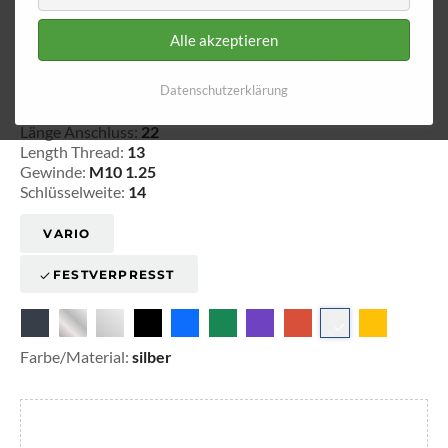
Alle akzeptieren
Aussengewinde - fest 520
Datenschutzerklärung
20-152001
Länge Anschluss:
22
Length Thread:
13
Gewinde:
M10 1.25
Schlüsselweite:
14
VARIO
FESTVERPRESST
Farbe/Material:
silber