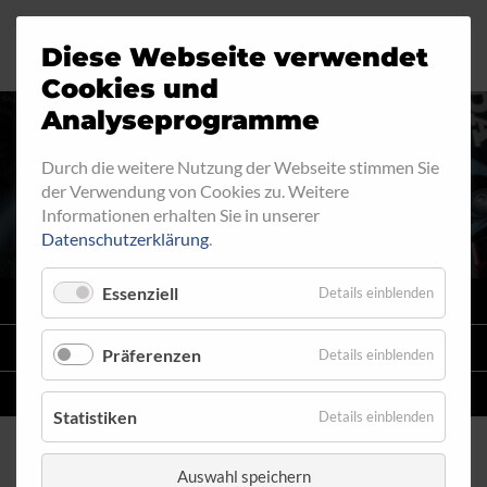
Diese Webseite verwendet
Motorrad
Ringfitting
Jobs
Cookies und
Analyseprogramme
Industrie
Aussengewinde
Durch die weitere Nutzung der Webseite stimmen Sie
AUSSENGEWINDE - FEST 520
der Verwendung von Cookies zu. Weitere
Automobil
Innengewinde
Informationen erhalten Sie in unserer
Datenschutzerklärung
.
Fahrrad
Hohlschrauben
Essenziell
Details einblenden
VARIO
SYSTEM
Verteiler
STAHLFLEX
-LEITUNGSKITS FÜR MOTORRÄDER
Präferenzen
Details einblenden
Katalog
EINZELLEITUNGEN
NACH MASS
Statistiken
Details einblenden
Auswahl speichern