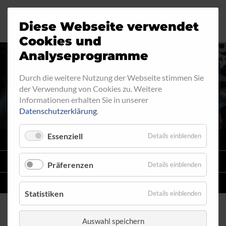
Diese Webseite verwendet
Motorrad
Ringfitting
Jobs
Cookies und
Analyseprogramme
Industrie
Aussengewinde
Durch die weitere Nutzung der Webseite stimmen Sie
AUSSENGEWINDE - FEST 520
der Verwendung von Cookies zu. Weitere
Automobil
Innengewinde
Informationen erhalten Sie in unserer
Datenschutzerklärung
.
Fahrrad
Hohlschrauben
Essenziell
Details einblenden
VARIO
SYSTEM
Verteiler
STAHLFLEX
-LEITUNGSKITS FÜR MOTORRÄDER
Präferenzen
Details einblenden
Katalog
EINZELLEITUNGEN
NACH MASS
Statistiken
Details einblenden
Auswahl speichern