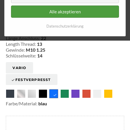
Alle akzeptieren
Aussengewinde - fest 520
Datenschutzerklärung
20-152003
Länge Anschluss:
22
Length Thread:
13
Gewinde:
M10 1.25
Schlüsselweite:
14
VARIO
FESTVERPRESST
Farbe/Material:
blau