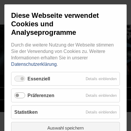
Diese Webseite verwendet
Cookies und
Analyseprogramme
Durch die weitere Nutzung der Webseite stimmen
AUSSENGEWINDE - FEST 521
Sie der Verwendung von Cookies zu. Weitere
Informationen erhalten Sie in unserer
Datenschutzerklärung
.
Essenziell
Details einblenden
VARIO
SYSTEM
STAHLFLEX
-LEITUNGSKITS FÜR MOTORRÄDER
Präferenzen
Details einblenden
EINZELLEITUNGEN
NACH MASS
Statistiken
Details einblenden
Auswahl speichern