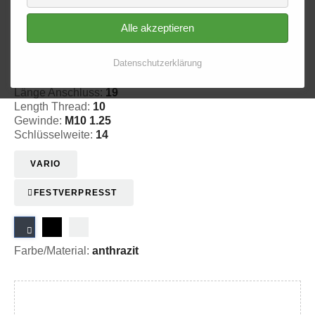
Alle akzeptieren
Aussengewinde - fest 521
Datenschutzerklärung
20-152111
Länge Anschluss:
19
Length Thread:
10
Gewinde:
M10 1.25
Schlüsselweite:
14
VARIO
FESTVERPRESST
Farbe/Material:
anthrazit