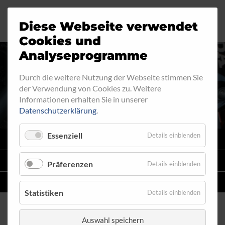
Diese Webseite verwendet
Motorrad
Ringfitting
Jobs
Cookies und
Analyseprogramme
Industrie
Aussengewinde
Durch die weitere Nutzung der Webseite stimmen Sie
AUSSENGEWINDE - FEST 531
der Verwendung von Cookies zu. Weitere
Automobil
Innengewinde
Informationen erhalten Sie in unserer
Datenschutzerklärung
.
Fahrrad
Hohlschrauben
Essenziell
Details einblenden
VARIO
SYSTEM
Verteiler
STAHLFLEX
-LEITUNGSKITS FÜR MOTORRÄDER
Präferenzen
Details einblenden
Katalog
EINZELLEITUNGEN
NACH MASS
Statistiken
Details einblenden
Auswahl speichern