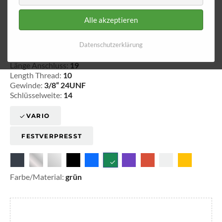
Alle akzeptieren
Aussengewinde - fest 531
Datenschutzerklärung
20-353105
Länge Anschluss:
19
Length Thread:
10
Gewinde:
3/8“ 24UNF
Schlüsselweite:
14
VARIO
FESTVERPRESST
Farbe/Material:
grün