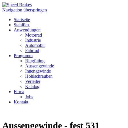
Navigation überspringen
Startseite
Stahlflex
Anwendungen
Motorrad
Industrie
Automobil
Fahrrad
Programm
Ringfitting
Aussengewinde
Innengewinde
Hohlschrauben
Verteiler
Katalog
Firma
Jobs
Kontakt
Aussengewinde - fest 531