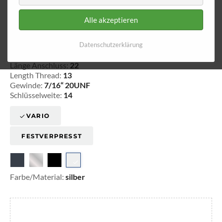
Alle akzeptieren
Aussengewinde - fest 540
Datenschutzerklärung
20-354001
Länge Anschluss:
22
Length Thread:
13
Gewinde:
7/16“ 20UNF
Schlüsselweite:
14
VARIO
FESTVERPRESST
Farbe/Material:
silber