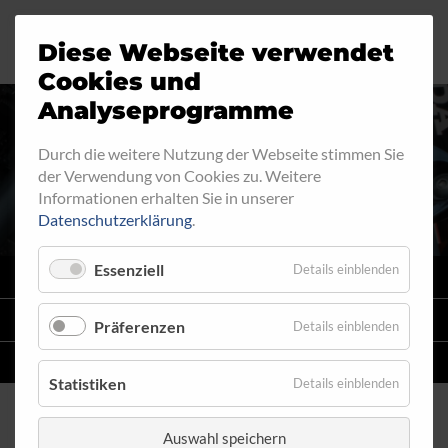
Diese Webseite verwendet
Motorrad
Ringfitting
Jobs
Cookies und
Analyseprogramme
Industrie
Aussengewinde
AUSSENGEWINDE - FEST
Durch die weitere Nutzung der Webseite stimmen Sie
der Verwendung von Cookies zu. Weitere
Automobil
Innengewinde
540
Informationen erhalten Sie in unserer
Datenschutzerklärung
.
Fahrrad
Hohlschrauben
Essenziell
Details einblenden
VARIO
SYSTEM
Verteiler
STAHLFLEX
-LEITUNGSKITS FÜR MOTORRÄDER
Präferenzen
Details einblenden
Katalog
EINZELLEITUNGEN
NACH MASS
Statistiken
Details einblenden
Auswahl speichern