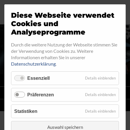
Diese Webseite verwendet
Cookies und
Analyseprogramme
AUSSENGEWINDE - FEST
Durch die weitere Nutzung der Webseite stimmen Sie
der Verwendung von Cookies zu. Weitere
543
Informationen erhalten Sie in unserer
Datenschutzerklärung
.
Essenziell
Details einblenden
VARIO
SYSTEM
STAHLFLEX
-LEITUNGSKITS FÜR MOTORRÄDER
Präferenzen
Details einblenden
EINZELLEITUNGEN
NACH MASS
Statistiken
Details einblenden
Auswahl speichern