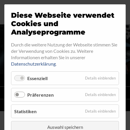
Diese Webseite verwendet
Motorrad
Ringfitting
Jobs
Cookies und
Analyseprogramme
Industrie
Aussengewinde
AUSSENGEWINDE - FEST
Durch die weitere Nutzung der Webseite stimmen Sie
der Verwendung von Cookies zu. Weitere
Automobil
Innengewinde
560
Informationen erhalten Sie in unserer
Datenschutzerklärung
.
Fahrrad
Hohlschrauben
Essenziell
Details einblenden
VARIO
SYSTEM
Verteiler
STAHLFLEX
-LEITUNGSKITS FÜR MOTORRÄDER
Präferenzen
Details einblenden
Katalog
EINZELLEITUNGEN
NACH MASS
Statistiken
Details einblenden
Auswahl speichern