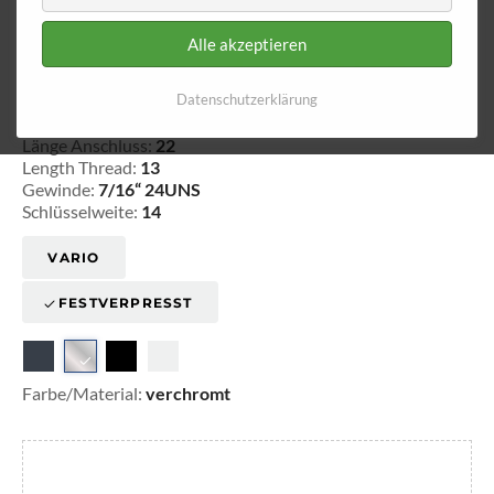
Alle akzeptieren
Aussengewinde - fest 560
Datenschutzerklärung
20-156020
Länge Anschluss:
22
Length Thread:
13
Gewinde:
7/16“ 24UNS
Schlüsselweite:
14
VARIO
FESTVERPRESST
Farbe/Material:
verchromt