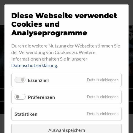
Diese Webseite verwendet
Motorrad
Ringfitting
Jobs
Cookies und
Analyseprogramme
Industrie
Aussengewinde
AUSSENGEWINDE - FEST
Durch die weitere Nutzung der Webseite stimmen Sie
der Verwendung von Cookies zu. Weitere
Automobil
Innengewinde
560
Informationen erhalten Sie in unserer
Datenschutzerklärung
.
Fahrrad
Hohlschrauben
Essenziell
Details einblenden
VARIO
SYSTEM
Verteiler
STAHLFLEX
-LEITUNGSKITS FÜR MOTORRÄDER
Präferenzen
Details einblenden
Katalog
EINZELLEITUNGEN
NACH MASS
Statistiken
Details einblenden
Auswahl speichern