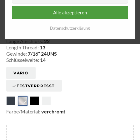
Alle akzeptieren
Aussengewinde - fest 560
Datenschutzerklärung
20-156020
Länge Anschluss:
22
Length Thread:
13
Gewinde:
7/16“ 24UNS
Schlüsselweite:
14
VARIO
FESTVERPRESST
Farbe/Material:
verchromt