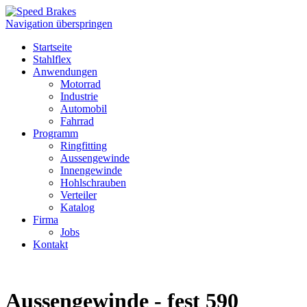
Navigation überspringen
Startseite
Stahlflex
Anwendungen
Motorrad
Industrie
Automobil
Fahrrad
Programm
Ringfitting
Aussengewinde
Innengewinde
Hohlschrauben
Verteiler
Katalog
Firma
Jobs
Kontakt
Aussengewinde - fest 590