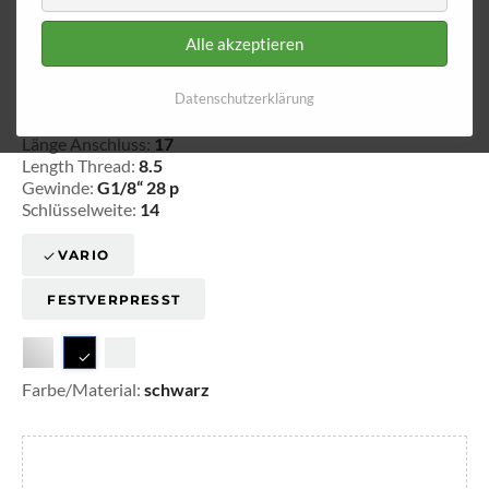
Alle akzeptieren
Aussengewinde - fest 591
Datenschutzerklärung
20-359108
Länge Anschluss:
17
Length Thread:
8.5
Gewinde:
G1/8“ 28 p
Schlüsselweite:
14
VARIO
FESTVERPRESST
Farbe/Material:
schwarz