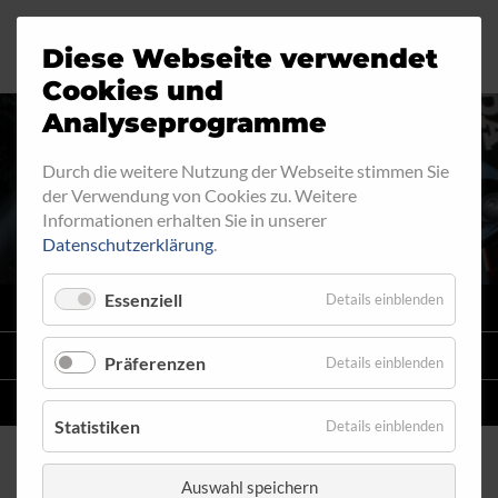
Diese Webseite verwendet
Motorrad
Ringfitting
Jobs
Cookies und
Analyseprogramme
Industrie
Aussengewinde
Durch die weitere Nutzung der Webseite stimmen Sie
AUSSENGEWINDE - FEST 591
der Verwendung von Cookies zu. Weitere
Automobil
Innengewinde
Informationen erhalten Sie in unserer
Datenschutzerklärung
.
Fahrrad
Hohlschrauben
Essenziell
Details einblenden
VARIO
SYSTEM
Verteiler
STAHLFLEX
-LEITUNGSKITS FÜR MOTORRÄDER
Präferenzen
Details einblenden
Katalog
EINZELLEITUNGEN
NACH MASS
Statistiken
Details einblenden
Auswahl speichern