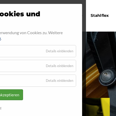
Navigation
ookies und
Startseite
Stahlflex
überspringen
Verwendung von Cookies zu. Weitere
g
.
Details einblenden
E 4020
Details einblenden
 4020
Details einblenden
akzeptieren
g