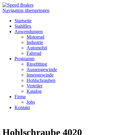
Navigation überspringen
Startseite
Stahlflex
Anwendungen
Motorrad
Industrie
Automobil
Fahrrad
Programm
Ringfitting
Aussengewinde
Innengewinde
Hohlschrauben
Verteiler
Katalog
Firma
Jobs
Kontakt
Hohlschraube 4020