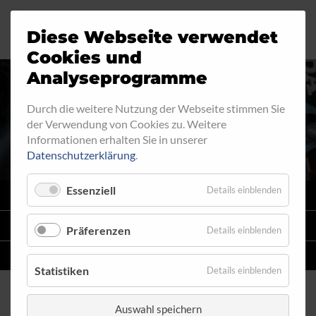
Diese Webseite verwendet
Motorrad
Ringfitting
Jobs
Cookies und
Analyseprogramme
Industrie
Aussengewinde
Durch die weitere Nutzung der Webseite stimmen Sie
HOHLSCHRAUBE 4020
der Verwendung von Cookies zu. Weitere
Automobil
Innengewinde
Informationen erhalten Sie in unserer
Datenschutzerklärung
.
Fahrrad
Hohlschrauben
Essenziell
Details einblenden
VARIO
SYSTEM
Verteiler
STAHLFLEX
-LEITUNGSKITS FÜR MOTORRÄDER
Präferenzen
Details einblenden
Katalog
EINZELLEITUNGEN
NACH MASS
Statistiken
Details einblenden
Auswahl speichern