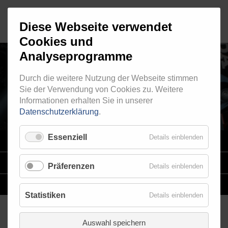
Diese Webseite verwendet
Cookies und
Analyseprogramme
Durch die weitere Nutzung der Webseite stimmen
HOHLSCHRAUBE 4020
Sie der Verwendung von Cookies zu. Weitere
Informationen erhalten Sie in unserer
Datenschutzerklärung
.
Essenziell
Details einblenden
VARIO
SYSTEM
STAHLFLEX
-LEITUNGSKITS FÜR MOTORRÄDER
Präferenzen
Details einblenden
EINZELLEITUNGEN
NACH MASS
Statistiken
Details einblenden
Auswahl speichern