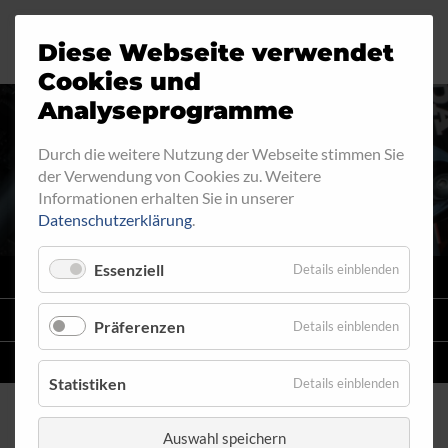
Diese Webseite verwendet
Motorrad
Ringfitting
Jobs
Cookies und
Analyseprogramme
Industrie
Aussengewinde
Durch die weitere Nutzung der Webseite stimmen Sie
INNENGEWINDE - FEST 710
der Verwendung von Cookies zu. Weitere
Automobil
Innengewinde
Informationen erhalten Sie in unserer
Datenschutzerklärung
.
Fahrrad
Hohlschrauben
Essenziell
Details einblenden
VARIO
SYSTEM
Verteiler
STAHLFLEX
-LEITUNGSKITS FÜR MOTORRÄDER
Präferenzen
Details einblenden
Katalog
EINZELLEITUNGEN
NACH MASS
Statistiken
Details einblenden
Auswahl speichern