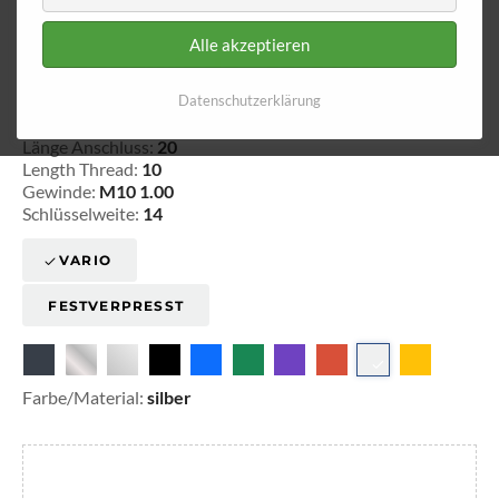
Alle akzeptieren
Innengewinde - fest 710
Datenschutzerklärung
20-371001
Länge Anschluss:
20
Length Thread:
10
Gewinde:
M10 1.00
Schlüsselweite:
14
VARIO
FESTVERPRESST
Farbe/Material:
silber