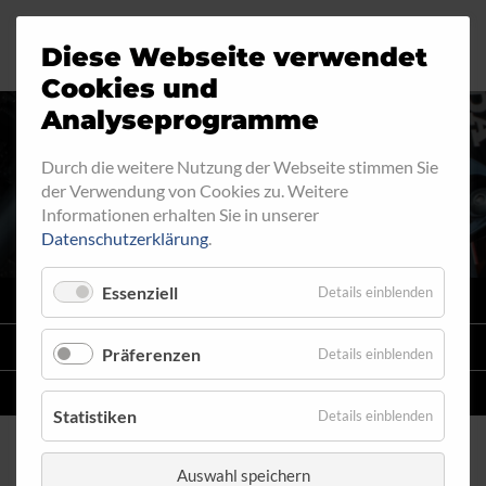
Diese Webseite verwendet
Motorrad
Ringfitting
Jobs
Cookies und
Analyseprogramme
Industrie
Aussengewinde
Durch die weitere Nutzung der Webseite stimmen Sie
INNENGEWINDE - FEST 710
der Verwendung von Cookies zu. Weitere
Automobil
Innengewinde
Informationen erhalten Sie in unserer
Datenschutzerklärung
.
Fahrrad
Hohlschrauben
Essenziell
Details einblenden
VARIO
SYSTEM
Verteiler
STAHLFLEX
-LEITUNGSKITS FÜR MOTORRÄDER
Präferenzen
Details einblenden
Katalog
EINZELLEITUNGEN
NACH MASS
Statistiken
Details einblenden
Auswahl speichern