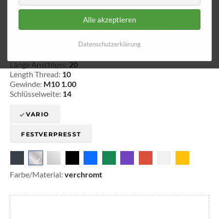
Alle akzeptieren
Innengewinde - fest 710
Datenschutzerklärung
20-371020
Länge Anschluss:
20
Length Thread:
10
Gewinde:
M10 1.00
Schlüsselweite:
14
VARIO
FESTVERPRESST
Farbe/Material:
verchromt