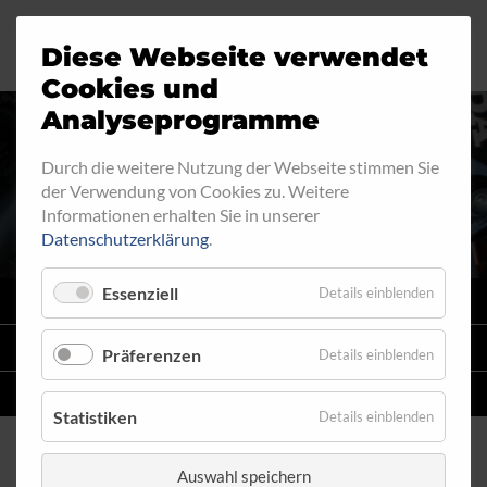
Diese Webseite verwendet
Motorrad
Ringfitting
Jobs
Cookies und
Analyseprogramme
Industrie
Aussengewinde
Durch die weitere Nutzung der Webseite stimmen Sie
INNENGEWINDE - FEST 710
der Verwendung von Cookies zu. Weitere
Automobil
Innengewinde
Informationen erhalten Sie in unserer
Datenschutzerklärung
.
Fahrrad
Hohlschrauben
Essenziell
Details einblenden
VARIO
SYSTEM
Verteiler
STAHLFLEX
-LEITUNGSKITS FÜR MOTORRÄDER
Präferenzen
Details einblenden
Katalog
EINZELLEITUNGEN
NACH MASS
Statistiken
Details einblenden
Auswahl speichern