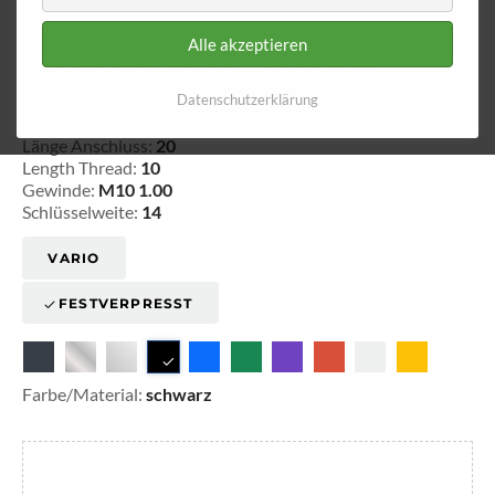
Alle akzeptieren
Innengewinde - fest 710
Datenschutzerklärung
20-171008
Länge Anschluss:
20
Length Thread:
10
Gewinde:
M10 1.00
Schlüsselweite:
14
VARIO
FESTVERPRESST
Farbe/Material:
schwarz