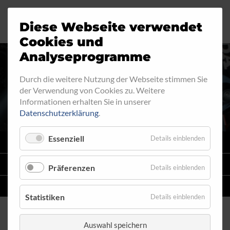
Diese Webseite verwendet
Motorrad
Ringfitting
Jobs
Cookies und
Analyseprogramme
Industrie
Aussengewinde
Durch die weitere Nutzung der Webseite stimmen Sie
INNENGEWINDE - FEST 710
der Verwendung von Cookies zu. Weitere
Automobil
Innengewinde
Informationen erhalten Sie in unserer
Datenschutzerklärung
.
Fahrrad
Hohlschrauben
Essenziell
Details einblenden
VARIO
SYSTEM
Verteiler
STAHLFLEX
-LEITUNGSKITS FÜR MOTORRÄDER
Präferenzen
Details einblenden
Katalog
EINZELLEITUNGEN
NACH MASS
Statistiken
Details einblenden
Auswahl speichern