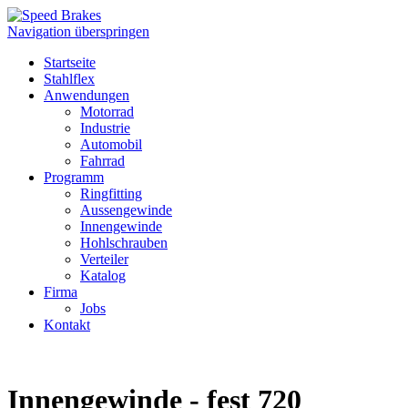
Navigation überspringen
Startseite
Stahlflex
Anwendungen
Motorrad
Industrie
Automobil
Fahrrad
Programm
Ringfitting
Aussengewinde
Innengewinde
Hohlschrauben
Verteiler
Katalog
Firma
Jobs
Kontakt
Innengewinde - fest 720