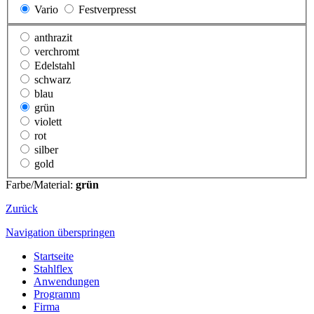
Vario
Festverpresst
anthrazit
verchromt
Edelstahl
schwarz
blau
grün
violett
rot
silber
gold
Farbe/Material:
grün
Zurück
Navigation überspringen
Startseite
Stahlflex
Anwendungen
Programm
Firma