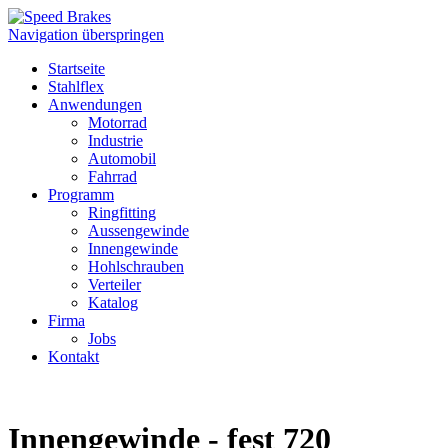
Navigation überspringen
Startseite
Stahlflex
Anwendungen
Motorrad
Industrie
Automobil
Fahrrad
Programm
Ringfitting
Aussengewinde
Innengewinde
Hohlschrauben
Verteiler
Katalog
Firma
Jobs
Kontakt
Innengewinde - fest 720