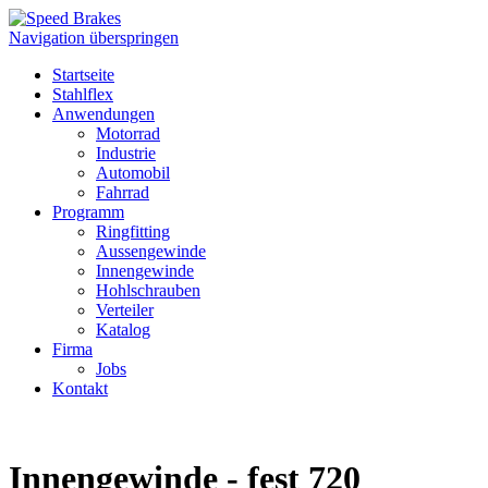
Navigation überspringen
Startseite
Stahlflex
Anwendungen
Motorrad
Industrie
Automobil
Fahrrad
Programm
Ringfitting
Aussengewinde
Innengewinde
Hohlschrauben
Verteiler
Katalog
Firma
Jobs
Kontakt
Innengewinde - fest 720