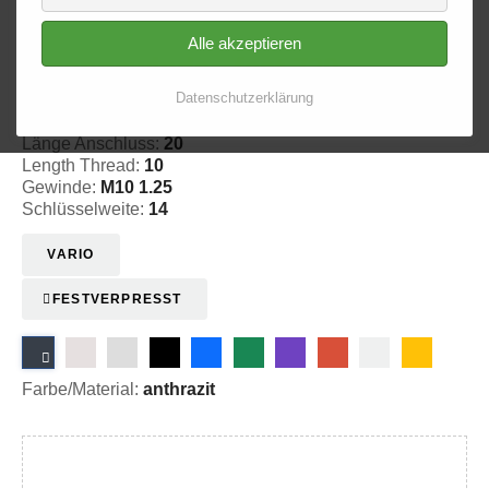
Alle akzeptieren
Innengewinde - fest 720
Datenschutzerklärung
20-172011
Länge Anschluss:
20
Length Thread:
10
Gewinde:
M10 1.25
Schlüsselweite:
14
VARIO
FESTVERPRESST
Farbe/Material:
anthrazit