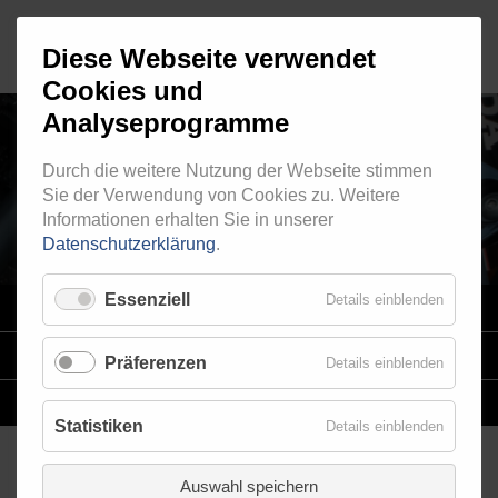
Diese Webseite verwendet
Cookies und
Analyseprogramme
Durch die weitere Nutzung der Webseite stimmen
INNENGEWINDE - FEST 720
Sie der Verwendung von Cookies zu. Weitere
Informationen erhalten Sie in unserer
Datenschutzerklärung
.
Essenziell
Details einblenden
VARIO
SYSTEM
STAHLFLEX
-LEITUNGSKITS FÜR MOTORRÄDER
Präferenzen
Details einblenden
EINZELLEITUNGEN
NACH MASS
Statistiken
Details einblenden
Auswahl speichern