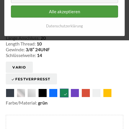
Alle akzeptieren
Innengewinde - fest 730
Datenschutzerklärung
20-173005
Länge Anschluss:
20
Length Thread:
10
Gewinde:
3/8“ 24UNF
Schlüsselweite:
14
VARIO
FESTVERPRESST
Farbe/Material:
grün