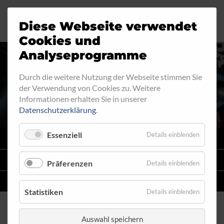
Diese Webseite verwendet
Motorrad
Ringfitting
Jobs
Cookies und
Analyseprogramme
Industrie
Aussengewinde
Durch die weitere Nutzung der Webseite stimmen Sie
INNENGEWINDE - FEST 730
der Verwendung von Cookies zu. Weitere
Automobil
Innengewinde
Informationen erhalten Sie in unserer
Datenschutzerklärung
.
Fahrrad
Hohlschrauben
Essenziell
Details einblenden
VARIO
SYSTEM
Verteiler
STAHLFLEX
-LEITUNGSKITS FÜR MOTORRÄDER
Präferenzen
Details einblenden
Katalog
EINZELLEITUNGEN
NACH MASS
Statistiken
Details einblenden
Auswahl speichern