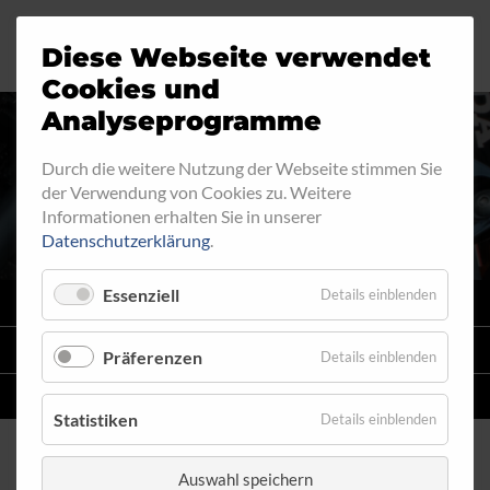
Diese Webseite verwendet
Motorrad
Ringfitting
Jobs
Cookies und
Analyseprogramme
Industrie
Aussengewinde
Durch die weitere Nutzung der Webseite stimmen Sie
INNENGEWINDE - FEST 730
der Verwendung von Cookies zu. Weitere
Automobil
Innengewinde
Informationen erhalten Sie in unserer
Datenschutzerklärung
.
Fahrrad
Hohlschrauben
Essenziell
Details einblenden
VARIO
SYSTEM
Verteiler
STAHLFLEX
-LEITUNGSKITS FÜR MOTORRÄDER
Präferenzen
Details einblenden
Katalog
EINZELLEITUNGEN
NACH MASS
Statistiken
Details einblenden
Auswahl speichern