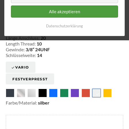
Alle akzeptieren
Innengewinde - fest 730
Datenschutzerklärung
20-373001
Länge Anschluss:
20
Length Thread:
10
Gewinde:
3/8“ 24UNF
Schlüsselweite:
14
VARIO
FESTVERPRESST
Farbe/Material:
silber