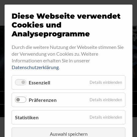
Diese Webseite verwendet
Motorrad
Ringfitting
Jobs
Cookies und
Analyseprogramme
Industrie
Aussengewinde
Durch die weitere Nutzung der Webseite stimmen Sie
INNENGEWINDE - FEST 730
der Verwendung von Cookies zu. Weitere
Automobil
Innengewinde
Informationen erhalten Sie in unserer
Datenschutzerklärung
.
Fahrrad
Hohlschrauben
Essenziell
Details einblenden
VARIO
SYSTEM
Verteiler
STAHLFLEX
-LEITUNGSKITS FÜR MOTORRÄDER
Präferenzen
Details einblenden
Katalog
EINZELLEITUNGEN
NACH MASS
Statistiken
Details einblenden
Auswahl speichern