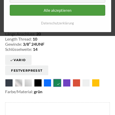
Alle akzeptieren
Innengewinde - fest 730
Datenschutzerklärung
20-373005
Länge Anschluss:
20
Length Thread:
10
Gewinde:
3/8“ 24UNF
Schlüsselweite:
14
VARIO
FESTVERPRESST
Farbe/Material:
grün