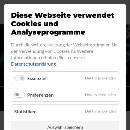
Diese Webseite verwendet
Motorrad
Ringfitting
Jobs
Cookies und
Analyseprogramme
Industrie
Aussengewinde
Durch die weitere Nutzung der Webseite stimmen Sie
INNENGEWINDE - FEST 730
der Verwendung von Cookies zu. Weitere
Automobil
Innengewinde
Informationen erhalten Sie in unserer
Datenschutzerklärung
.
Fahrrad
Hohlschrauben
Essenziell
Details einblenden
VARIO
SYSTEM
Verteiler
STAHLFLEX
-LEITUNGSKITS FÜR MOTORRÄDER
Präferenzen
Details einblenden
Katalog
EINZELLEITUNGEN
NACH MASS
Statistiken
Details einblenden
Auswahl speichern