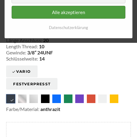
Alle akzeptieren
Innengewinde - fest 730
Datenschutzerklärung
20-373011
Länge Anschluss:
20
Length Thread:
10
Gewinde:
3/8“ 24UNF
Schlüsselweite:
14
VARIO
FESTVERPRESST
Farbe/Material:
anthrazit