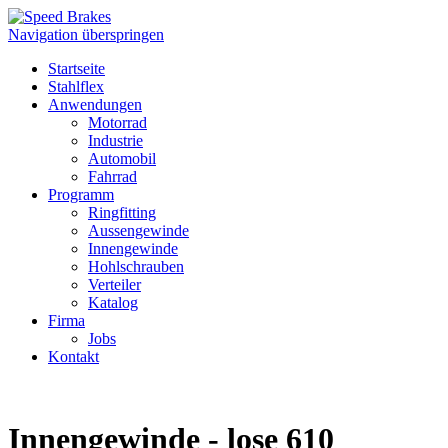
Navigation überspringen
Startseite
Stahlflex
Anwendungen
Motorrad
Industrie
Automobil
Fahrrad
Programm
Ringfitting
Aussengewinde
Innengewinde
Hohlschrauben
Verteiler
Katalog
Firma
Jobs
Kontakt
Innengewinde - lose 610