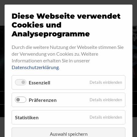
Diese Webseite verwendet
Motorrad
Ringfitting
Jobs
Cookies und
Analyseprogramme
Industrie
Aussengewinde
Durch die weitere Nutzung der Webseite stimmen Sie
INNENGEWINDE - LOSE 610
der Verwendung von Cookies zu. Weitere
Automobil
Innengewinde
Informationen erhalten Sie in unserer
Datenschutzerklärung
.
Fahrrad
Hohlschrauben
Essenziell
Details einblenden
VARIO
SYSTEM
Verteiler
STAHLFLEX
-LEITUNGSKITS FÜR MOTORRÄDER
Präferenzen
Details einblenden
Katalog
EINZELLEITUNGEN
NACH MASS
Statistiken
Details einblenden
Auswahl speichern