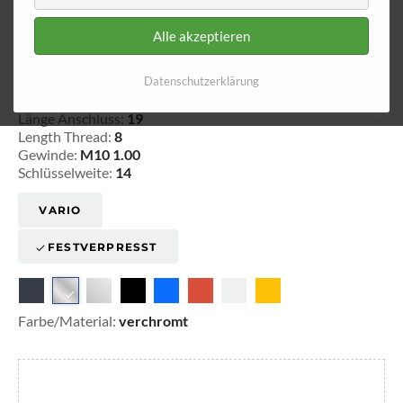
Alle akzeptieren
Innengewinde - lose 610
Datenschutzerklärung
20-161020
Länge Anschluss:
19
Length Thread:
8
Gewinde:
M10 1.00
Schlüsselweite:
14
VARIO
FESTVERPRESST
Farbe/Material:
verchromt