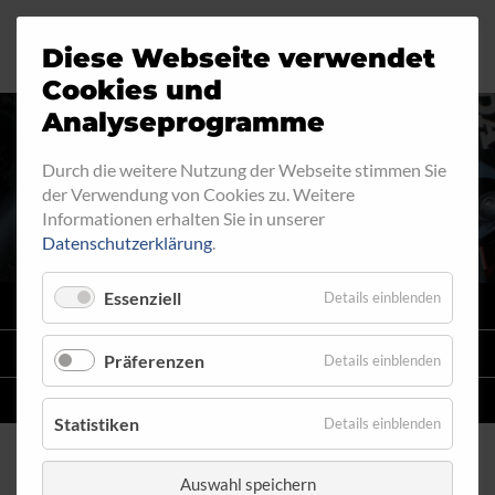
Diese Webseite verwendet
Motorrad
Ringfitting
Jobs
Cookies und
Analyseprogramme
Industrie
Aussengewinde
Durch die weitere Nutzung der Webseite stimmen Sie
INNENGEWINDE - LOSE 610
der Verwendung von Cookies zu. Weitere
Automobil
Innengewinde
Informationen erhalten Sie in unserer
Datenschutzerklärung
.
Fahrrad
Hohlschrauben
Essenziell
Details einblenden
VARIO
SYSTEM
Verteiler
STAHLFLEX
-LEITUNGSKITS FÜR MOTORRÄDER
Präferenzen
Details einblenden
Katalog
EINZELLEITUNGEN
NACH MASS
Statistiken
Details einblenden
Auswahl speichern