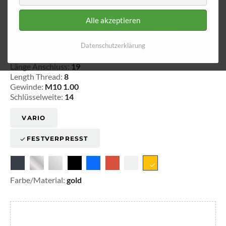
Alle akzeptieren
Innengewinde - lose 610
Datenschutzerklärung
20-161009
Länge Anschluss:
19
Length Thread:
8
Gewinde:
M10 1.00
Schlüsselweite:
14
VARIO
FESTVERPRESST
Farbe/Material:
gold