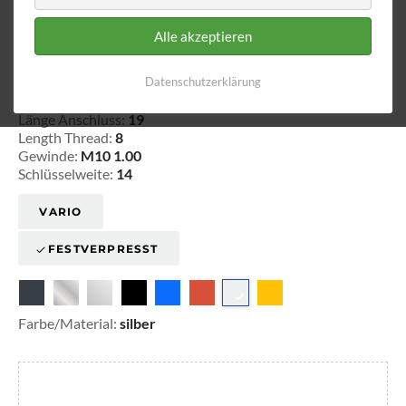
Alle akzeptieren
Innengewinde - lose 611
Datenschutzerklärung
20-161101
Länge Anschluss:
19
Length Thread:
8
Gewinde:
M10 1.00
Schlüsselweite:
14
VARIO
FESTVERPRESST
Farbe/Material:
silber