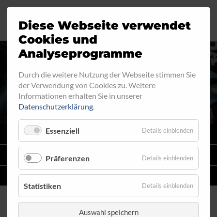
Diese Webseite verwendet
Motorrad
Ringfitting
Jobs
Cookies und
Analyseprogramme
Industrie
Aussengewinde
Durch die weitere Nutzung der Webseite stimmen Sie
INNENGEWINDE - LOSE 611
der Verwendung von Cookies zu. Weitere
Automobil
Innengewinde
Informationen erhalten Sie in unserer
Datenschutzerklärung
.
Fahrrad
Hohlschrauben
Essenziell
Details einblenden
VARIO
SYSTEM
Verteiler
STAHLFLEX
-LEITUNGSKITS FÜR MOTORRÄDER
Präferenzen
Details einblenden
Katalog
EINZELLEITUNGEN
NACH MASS
Statistiken
Details einblenden
Auswahl speichern