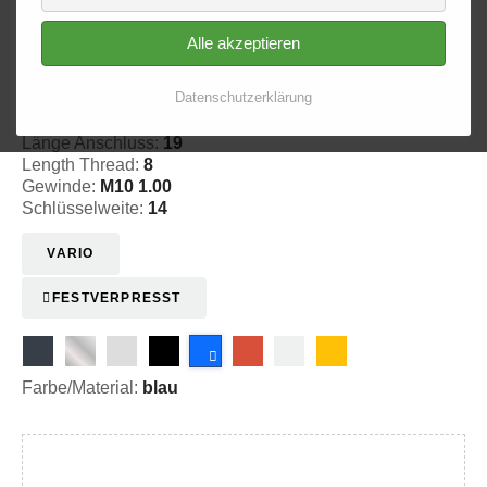
Alle akzeptieren
Innengewinde - lose 611
Datenschutzerklärung
20-161103
Länge Anschluss:
19
Length Thread:
8
Gewinde:
M10 1.00
Schlüsselweite:
14
VARIO
FESTVERPRESST
Farbe/Material:
blau