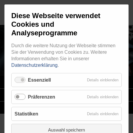
Diese Webseite verwendet
Cookies und
Analyseprogramme
Durch die weitere Nutzung der Webseite stimmen
INNENGEWINDE - LOSE 611
Sie der Verwendung von Cookies zu. Weitere
Informationen erhalten Sie in unserer
Datenschutzerklärung
.
Essenziell
Details einblenden
VARIO
SYSTEM
STAHLFLEX
-LEITUNGSKITS FÜR MOTORRÄDER
Präferenzen
Details einblenden
EINZELLEITUNGEN
NACH MASS
Statistiken
Details einblenden
Auswahl speichern