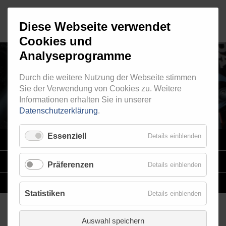
Diese Webseite verwendet
Cookies und
Analyseprogramme
Durch die weitere Nutzung der Webseite stimmen
INNENGEWINDE - LOSE 620
Sie der Verwendung von Cookies zu. Weitere
Informationen erhalten Sie in unserer
Datenschutzerklärung
.
Essenziell
Details einblenden
VARIO
SYSTEM
STAHLFLEX
-LEITUNGSKITS FÜR MOTORRÄDER
Präferenzen
Details einblenden
EINZELLEITUNGEN
NACH MASS
Statistiken
Details einblenden
Auswahl speichern