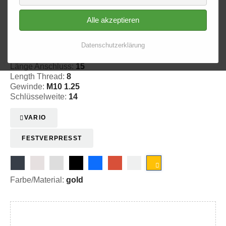
Alle akzeptieren
Innengewinde - lose 620
Datenschutzerklärung
20-362009
Länge Anschluss:
15
Length Thread:
8
Gewinde:
M10 1.25
Schlüsselweite:
14
VARIO
FESTVERPRESST
Farbe/Material:
gold