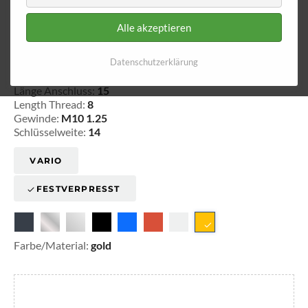
Alle akzeptieren
Innengewinde - lose 620
Datenschutzerklärung
20-162009
Länge Anschluss:
15
Length Thread:
8
Gewinde:
M10 1.25
Schlüsselweite:
14
VARIO
FESTVERPRESST
Farbe/Material:
gold