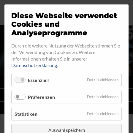
Diese Webseite verwendet
Motorrad
Ringfitting
Jobs
Cookies und
Analyseprogramme
Industrie
Aussengewinde
Durch die weitere Nutzung der Webseite stimmen Sie
INNENGEWINDE - LOSE 620
der Verwendung von Cookies zu. Weitere
Automobil
Innengewinde
Informationen erhalten Sie in unserer
Datenschutzerklärung
.
Fahrrad
Hohlschrauben
Essenziell
Details einblenden
VARIO
SYSTEM
Verteiler
STAHLFLEX
-LEITUNGSKITS FÜR MOTORRÄDER
Präferenzen
Details einblenden
Katalog
EINZELLEITUNGEN
NACH MASS
Statistiken
Details einblenden
Auswahl speichern