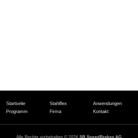
Navigation
Startseite
Stahlflex
Anwendungen
überspringen
Programm
Firma
Kontakt
Alle Rechte vorbehalten © 2026
SB SpeedBrakes AG