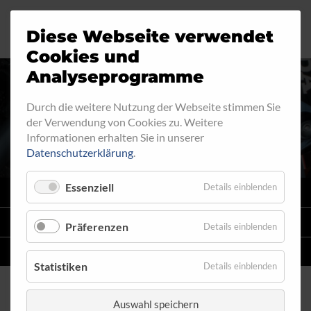
Diese Webseite verwendet
Motorrad
Ringfitting
Jobs
Cookies und
Analyseprogramme
Industrie
Aussengewinde
Durch die weitere Nutzung der Webseite stimmen Sie
INNENGEWINDE - LOSE 621
der Verwendung von Cookies zu. Weitere
Automobil
Innengewinde
Informationen erhalten Sie in unserer
Datenschutzerklärung
.
Fahrrad
Hohlschrauben
Essenziell
Details einblenden
VARIO
SYSTEM
Verteiler
STAHLFLEX
-LEITUNGSKITS FÜR MOTORRÄDER
Präferenzen
Details einblenden
Katalog
EINZELLEITUNGEN
NACH MASS
Statistiken
Details einblenden
Auswahl speichern