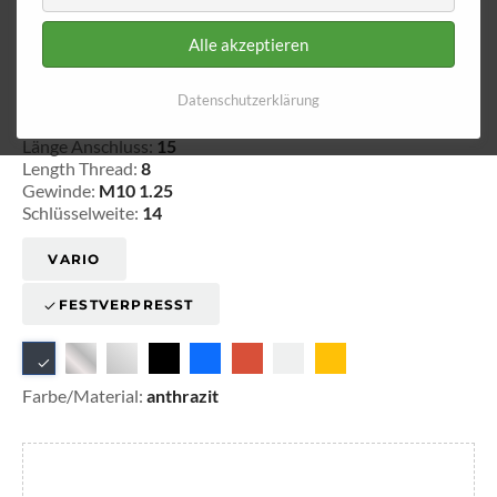
Alle akzeptieren
Innengewinde - lose 621
Datenschutzerklärung
20-162111
Länge Anschluss:
15
Length Thread:
8
Gewinde:
M10 1.25
Schlüsselweite:
14
VARIO
FESTVERPRESST
Farbe/Material:
anthrazit