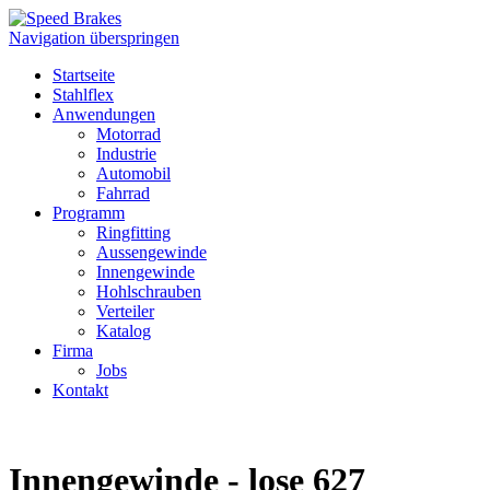
Navigation überspringen
Startseite
Stahlflex
Anwendungen
Motorrad
Industrie
Automobil
Fahrrad
Programm
Ringfitting
Aussengewinde
Innengewinde
Hohlschrauben
Verteiler
Katalog
Firma
Jobs
Kontakt
Innengewinde - lose 627