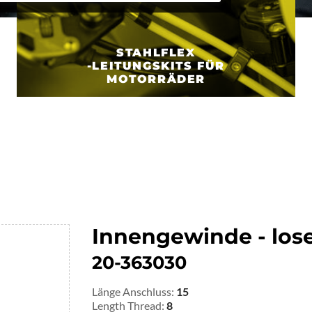
STAHLFLEX
-LEITUNGSKITS FÜR
MOTORRÄDER
Innengewinde - los
20-363030
Länge Anschluss:
15
Length Thread:
8