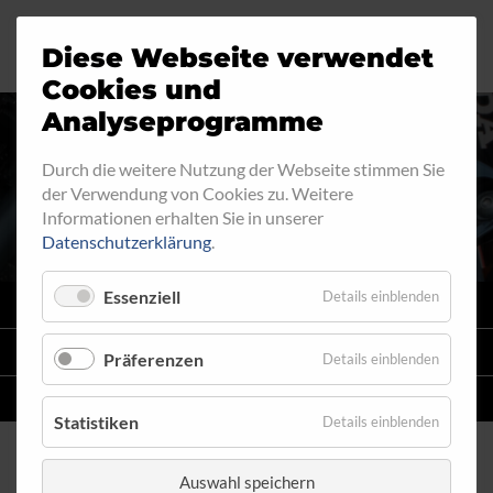
Diese Webseite verwendet
Motorrad
Ringfitting
Jobs
Cookies und
Analyseprogramme
Industrie
Aussengewinde
Durch die weitere Nutzung der Webseite stimmen Sie
INNENGEWINDE - LOSE 630
der Verwendung von Cookies zu. Weitere
Automobil
Innengewinde
Informationen erhalten Sie in unserer
Datenschutzerklärung
.
Fahrrad
Hohlschrauben
Essenziell
Details einblenden
VARIO
SYSTEM
Verteiler
STAHLFLEX
-LEITUNGSKITS FÜR MOTORRÄDER
Präferenzen
Details einblenden
Katalog
EINZELLEITUNGEN
NACH MASS
Statistiken
Details einblenden
Auswahl speichern