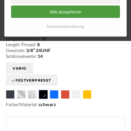
Alle akzeptieren
Innengewinde - lose 630
Datenschutzerklärung
20-163008
Länge Anschluss:
15
Length Thread:
8
Gewinde:
3/8“ 24UNF
Schlüsselweite:
14
VARIO
FESTVERPRESST
Farbe/Material:
schwarz