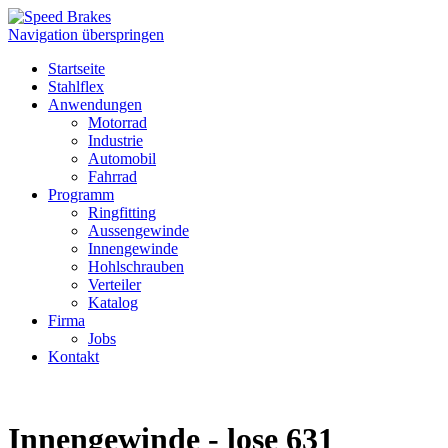
Navigation überspringen
Startseite
Stahlflex
Anwendungen
Motorrad
Industrie
Automobil
Fahrrad
Programm
Ringfitting
Aussengewinde
Innengewinde
Hohlschrauben
Verteiler
Katalog
Firma
Jobs
Kontakt
Innengewinde - lose 631